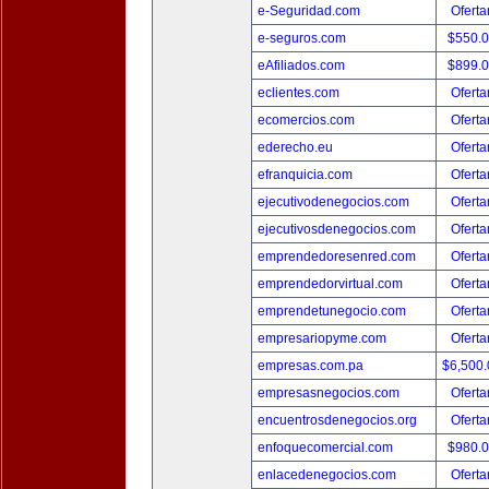
e-Seguridad.com
Oferta
e-seguros.com
$550.
eAfiliados.com
$899.
eclientes.com
Oferta
ecomercios.com
Oferta
ederecho.eu
Oferta
efranquicia.com
Oferta
ejecutivodenegocios.com
Oferta
ejecutivosdenegocios.com
Oferta
emprendedoresenred.com
Oferta
emprendedorvirtual.com
Oferta
emprendetunegocio.com
Oferta
empresariopyme.com
Oferta
empresas.com.pa
$6,500
empresasnegocios.com
Oferta
encuentrosdenegocios.org
Oferta
enfoquecomercial.com
$980.
enlacedenegocios.com
Oferta