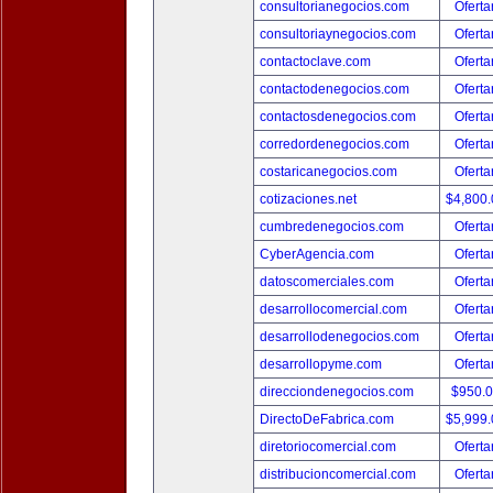
consultorianegocios.com
Oferta
consultoriaynegocios.com
Oferta
contactoclave.com
Oferta
contactodenegocios.com
Oferta
contactosdenegocios.com
Oferta
corredordenegocios.com
Oferta
costaricanegocios.com
Oferta
cotizaciones.net
$4,800
cumbredenegocios.com
Oferta
CyberAgencia.com
Oferta
datoscomerciales.com
Oferta
desarrollocomercial.com
Oferta
desarrollodenegocios.com
Oferta
desarrollopyme.com
Oferta
direcciondenegocios.com
$950.
DirectoDeFabrica.com
$5,999
diretoriocomercial.com
Oferta
distribucioncomercial.com
Oferta