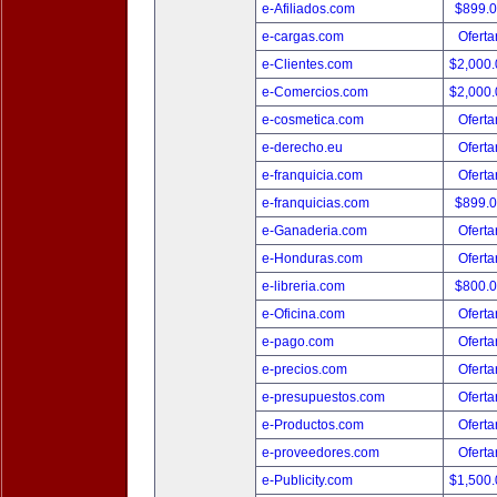
e-Afiliados.com
$899.
e-cargas.com
Oferta
e-Clientes.com
$2,000
e-Comercios.com
$2,000
e-cosmetica.com
Oferta
e-derecho.eu
Oferta
e-franquicia.com
Oferta
e-franquicias.com
$899.
e-Ganaderia.com
Oferta
e-Honduras.com
Oferta
e-libreria.com
$800.
e-Oficina.com
Oferta
e-pago.com
Oferta
e-precios.com
Oferta
e-presupuestos.com
Oferta
e-Productos.com
Oferta
e-proveedores.com
Oferta
e-Publicity.com
$1,500