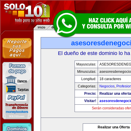
asesoresdenegoc
El dueño de este dominio lo ha
Mayusculas:
ASESORESDENEG
Minusculas:
asesoresdenegocio
Longitud:
18 caracteres
Categorias:
Negocios
,
Profesio
Precio:
Realizar una oferta
Visitar!
asesoresdenegoci
Serán consideradas ofer
Realizar una Oferta