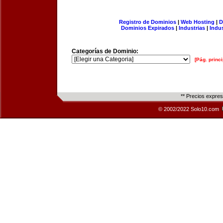
Registro de Dominios
|
Web Hosting
|
D
Dominios Expirados
|
Industrias
|
Indu
Categorías de Dominio:
[Pág. princi
** Precios expre
© 2002/2022 Solo10.com