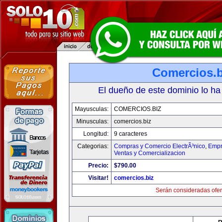
Comercios.b
El dueño de este dominio lo ha
Mayusculas:
COMERCIOS.BIZ
Minusculas:
comercios.biz
Longitud:
9 caracteres
Categorias:
Compras y Comercio ElectrÃ³nico
,
Empr
Ventas y Comercializacion
Precio:
$790.00
Visitar!
comercios.biz
Serán consideradas ofer