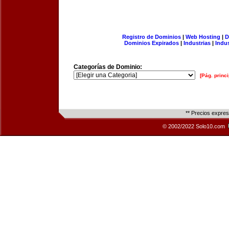
Registro de Dominios
|
Web Hosting
|
D
Dominios Expirados
|
Industrias
|
Indu
Categorías de Dominio:
[Pág. princi
** Precios expre
© 2002/2022 Solo10.com