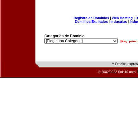
Registro de Dominios
|
Web Hosting
|
D
Dominios Expirados
|
Industrias
|
Indu
Categorías de Dominio:
[Pág. princi
** Precios expre
© 2002/2022 Solo10.com