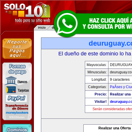
deuruguay.
El dueño de este dominio lo ha
Mayusculas:
DEURUGUAY
Minusculas:
deuruguay.c
Longitud:
9 caracteres
Categorias:
PaÃ­ses y Ci
Precio:
Realizar una 
Visitar!
deuruguay.c
Serán consideradas ofer
Realizar una Oferta