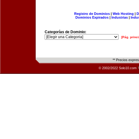
Registro de Dominios
|
Web Hosting
|
D
Dominios Expirados
|
Industrias
|
Indu
Categorías de Dominio:
[Pág. princi
** Precios expre
© 2002/2022 Solo10.com