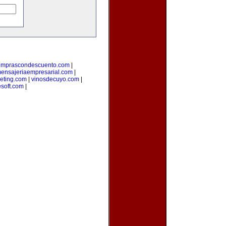
omprascondescuento.com
|
ensajeriaempresarial.com
|
eting.com
|
vinosdecuyo.com
|
esoft.com
|