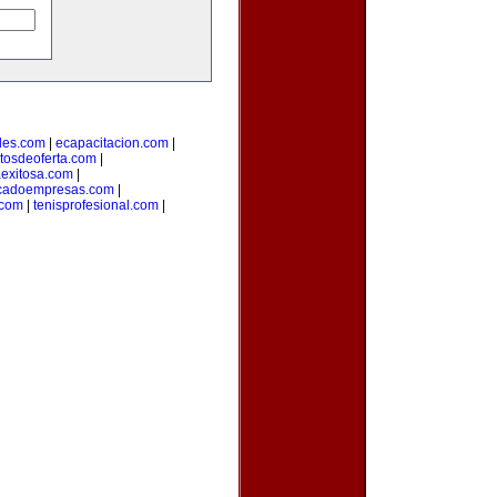
des.com
|
ecapacitacion.com
|
tosdeoferta.com
|
aexitosa.com
|
cadoempresas.com
|
.com
|
tenisprofesional.com
|