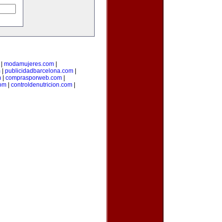
|
modamujeres.com
|
m
|
publicidadbarcelona.com
|
m
|
comprasporweb.com
|
com
|
controldenutricion.com
|