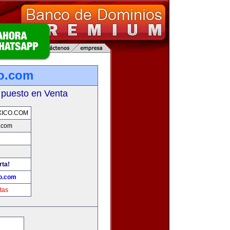
o.com
 puesto en Venta
ICO.COM
.com
rta!
o.com
tas